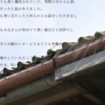
ても良く構成されていて、弔問の方からも涙、
だったと話がありました。
も良い式だったと何人からも話をいただきまし
もみなさんが初めてで良い儀式だと好評でし
方々の暖かいサービスもとても有難かったで
増やしていただくことになり、岩崎さんにはご
だき、早い対応に感謝しております。
ありましたが、何でも話せて、答えていただき
る事ができました。
ベルセレモニー）さんにお世話になり、本当に
す。
七回忌、新盆と続きますが、よろしくお願い致