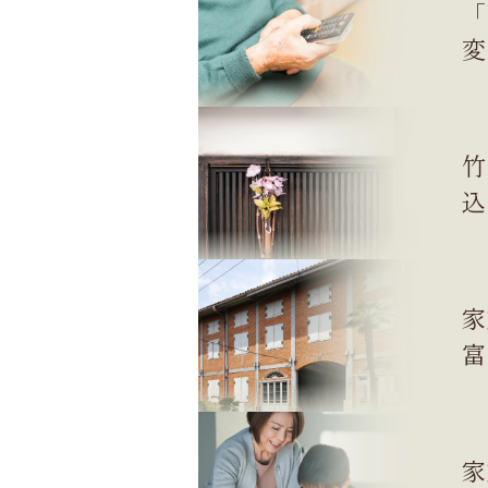
「
変
竹
込
家
富
家