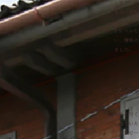
します。
本当に有難
P.S.ベ
い、僧侶の
ました。
スタ
生前に行く
させていた
ご家族で一