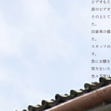
ビデオもと
涙のビデオ
その上とて
た。
白装束の儀
た。
スタッフの
す。
急にお膳を
努力をいた
色々不安は
無事に終え
おにし堂（
良かったで
まだまだ七