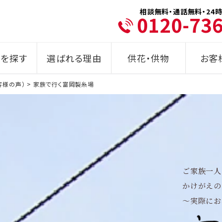
相談無料・通話無料・24時
0120-73
を探す
選ばれる理由
供花・供物
お客
客様の声）
>
家族で行く富岡製糸場
ご家族一人
かけがえの
〜実際にお