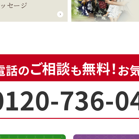
ッセージ
ご相談
無料！
電話の
も
お
0120-736-0