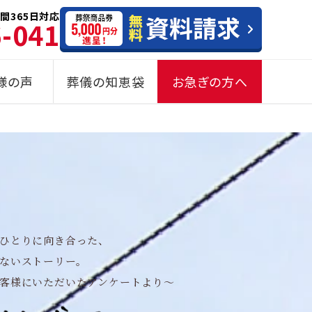
間365日対応
6-041
様の声
葬儀の知恵袋
お急ぎの方へ
ひとりに向き合った、
ないストーリー。
客様にいただいたアンケートより〜