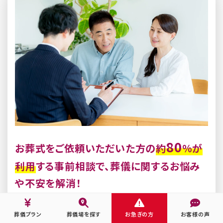
80
お葬式をご依頼いただいた方の
約
%が
利用
する事前相談で、葬儀に関するお悩み
や不安を解消！
もしもの時に落ち着いてご葬儀を行うために、事
葬儀プラン
葬儀場を探す
お急ぎの方
お客様の声