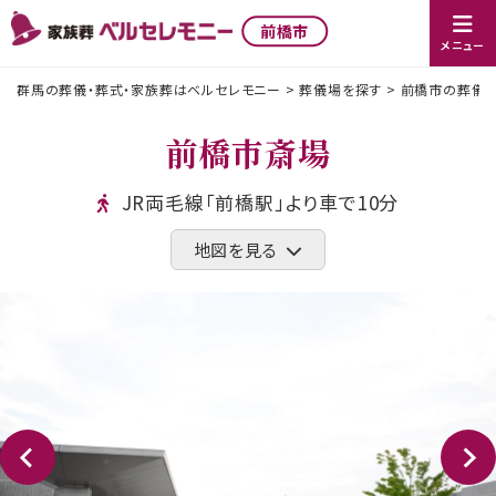
前橋市
メニュー
群馬の葬儀・葬式・家族葬はベルセレモニー
>
葬儀場を探す
>
前橋市の葬儀社
前橋市斎場
JR両毛線「前橋駅」より車で10分
地図を見る