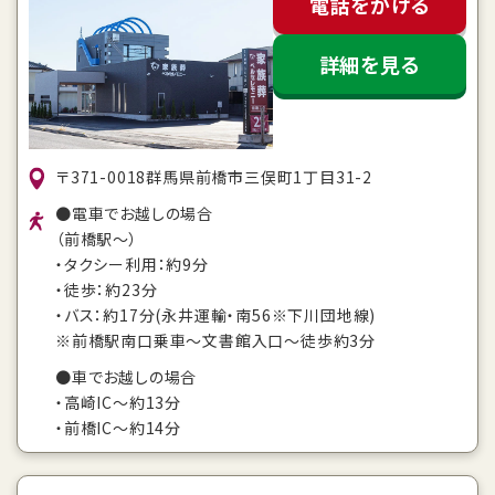
電話をかける
詳細を見る
〒371-0018群馬県前橋市三俣町1丁目31-2
●電車でお越しの場合
（前橋駅～）
・タクシー利用：約9分
・徒歩：約23分
・バス：約17分(永井運輸・南56※下川団地線)
※前橋駅南口乗車～文書館入口～徒歩約3分
●車でお越しの場合
・高崎IC～約13分
・前橋IC～約14分