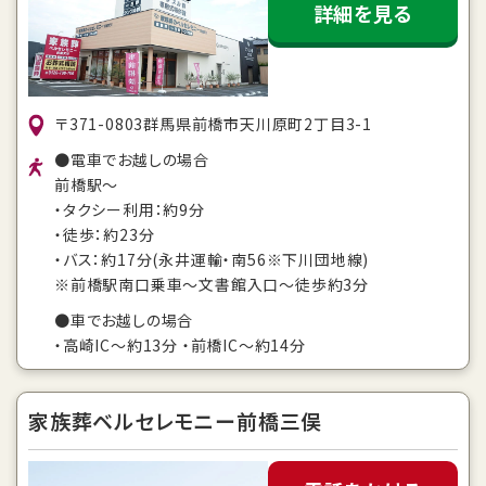
詳細を見る
〒371-0803群馬県前橋市天川原町2丁目3-1
●電車でお越しの場合
前橋駅～
・タクシー利用：約9分
・徒歩：約23分
・バス：約17分(永井運輸・南56※下川団地線)
※前橋駅南口乗車～文書館入口～徒歩約3分
●車でお越しの場合
・高崎IC～約13分 ・前橋IC～約14分
家族葬ベルセレモニー前橋三俣