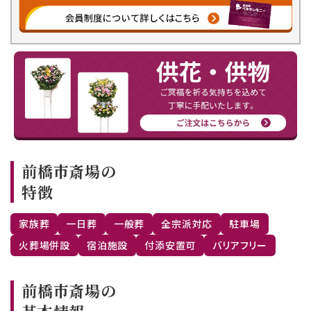
前橋市斎場の
特徴
家族葬
一日葬
一般葬
全宗派対応
駐車場
火葬場併設
宿泊施設
付添安置可
バリアフリー
前橋市斎場の