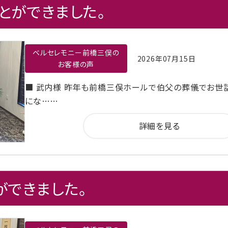
とができました。
ベルセレモニー前橋三俣の
2026年07月15日
お客様の声
■ 武内様 昨年も前橋三俣ホールで伯父の葬儀でお世
にな……
詳細を見る
ができました。