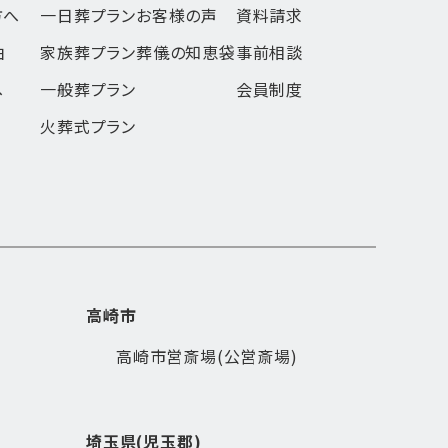
方へ
一日葬
プラン
お客様の声
資料請求
由
家族葬
プラン
葬儀の知恵袋
事前相談
へ
一般葬
プラン
会員制度
火葬式
プラン
高崎市
高崎市営斎場(公営斎場)
埼玉県(児玉郡)