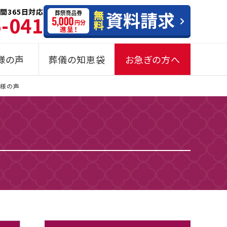
間365日対応
6-041
様の声
葬儀の知恵袋
お急ぎの方へ
客様の声