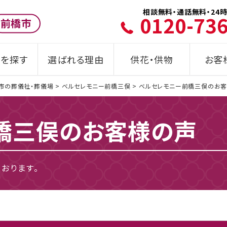
相談無料・通話無料・24時
0120-73
前橋市
を探す
選ばれる理由
供花・供物
お客
市の葬儀社・葬儀場
>
ベルセレモニー前橋三俣
>
ベルセレモニー前橋三俣のお
橋三俣の
お客様の声
おります。