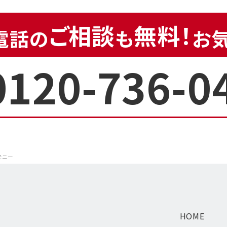
ご相談
無料！
電話の
も
お
0120-736-0
モニー
HOME