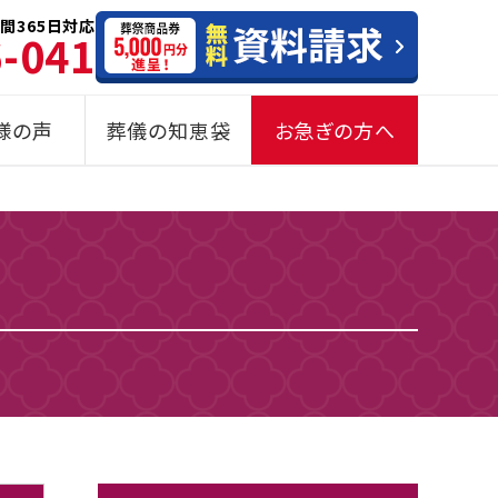
間365日対応
6-041
様の声
葬儀の知恵袋
お急ぎの方へ