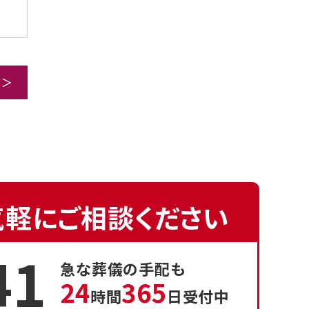
 ＞
気軽にご相談ください
41
急な葬儀の手配も
24
365
時間
日受付中