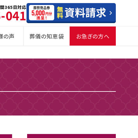
間365日対応
6-041
様の声
葬儀の知恵袋
お急ぎの方へ