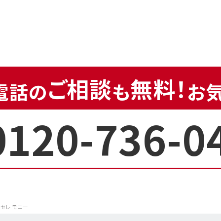
ご相談
無料！
電話の
も
お
0120-736-0
ルセレモニー