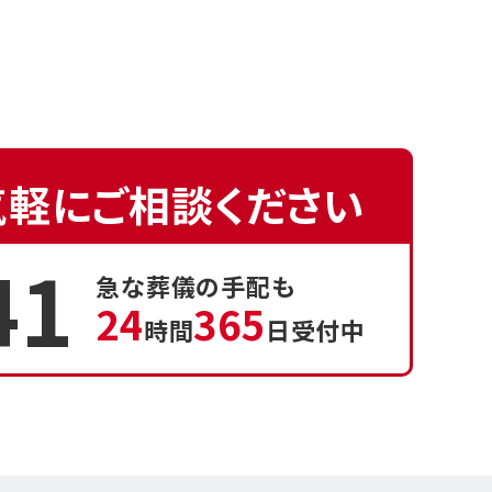
気軽にご相談ください
41
急な葬儀の手配も
24
365
時間
日受付中