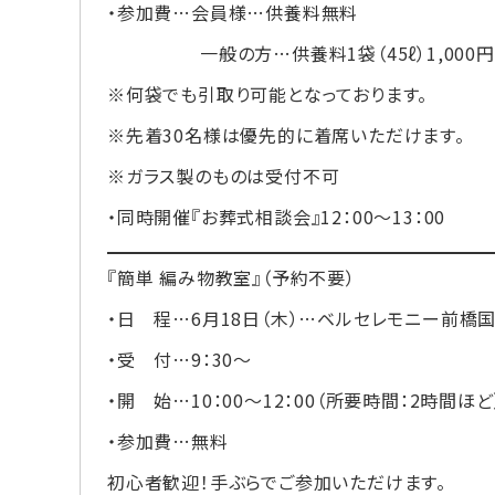
・参加費…会員様…供養料無料
一般の方…供養料1袋（45ℓ）1,000円
※何袋でも引取り可能となっております。
※先着30名様は優先的に着席いただけます。
※ガラス製のものは受付不可
・同時開催『お葬式相談会』12：00～13：00
『簡単 編み物教室』（予約不要）
・日 程…6月18日（木）…ベルセレモニー前橋
・受 付…9：30～
・開 始…10：00～12：00（所要時間：2時間ほど
・参加費…無料
初心者歓迎！手ぶらでご参加いただけます。