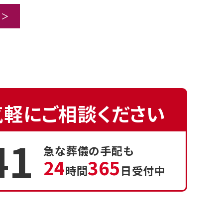
 ＞
気軽にご相談ください
41
急な葬儀の手配も
24
365
時間
日受付中