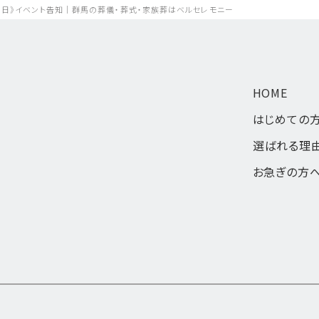
日・30日》イベント告知｜群馬の葬儀・葬式・家族葬はベルセレモニー
HOME
はじめての
選ばれる理
お急ぎの方