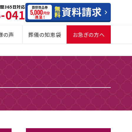
間365日対応
6-041
様の声
葬儀の知恵袋
お急ぎの方へ