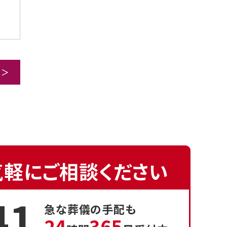
 ＞
気軽にご相談ください
41
急な葬儀の手配も
24
365