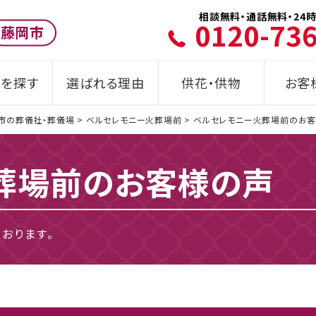
相談無料・通話無料・24時
0120-73
藤岡市
を探す
選ばれる理由
供花・供物
お客
市の葬儀社・葬儀場
>
ベルセレモニー火葬場前
>
ベルセレモニー火葬場前のお
葬場前の
お客様の声
おります。