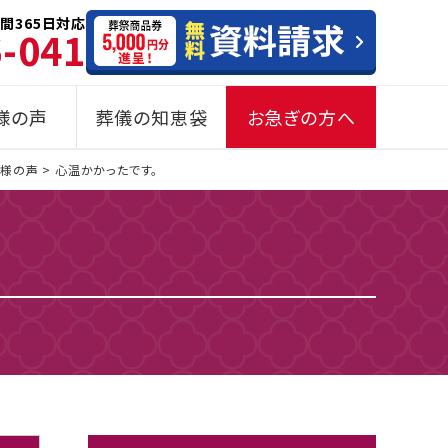
間365日対応
6-041
様の声
葬儀の知恵袋
お急ぎの方へ
客様の声
>
心温かかったです。