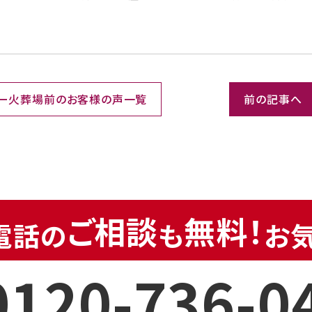
ー火葬場前の
お客様の声一覧
前の記事へ
ご相談
無料！
電話の
も
お
0120-736-0