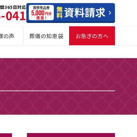
間365日対応
6-041
様の声
葬儀の知恵袋
お急ぎの方へ