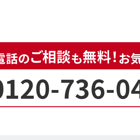
ご相談
無料！
電話の
も
お
0120-736-0