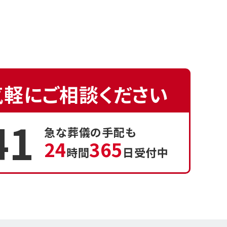
気軽にご相談ください
41
急な葬儀の手配も
24
365
時間
日受付中