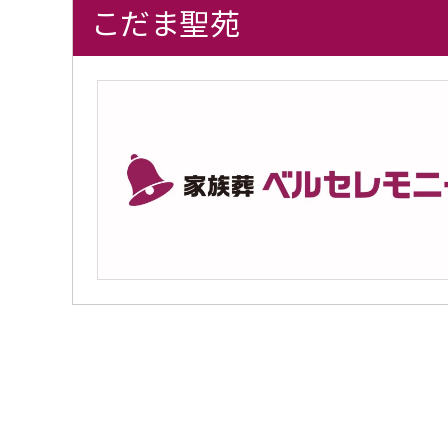
こだま聖苑