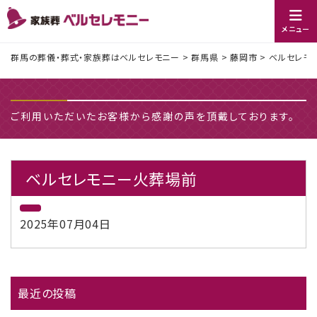
メニュー
群馬の葬儀・葬式・家族葬はベルセレモニー
>
群馬県
>
藤岡市
>
ベルセレモ
ご利用いただいたお客様から感謝の声を頂戴しております。
ベルセレモニー火葬場前
2025年07月04日
最近の投稿